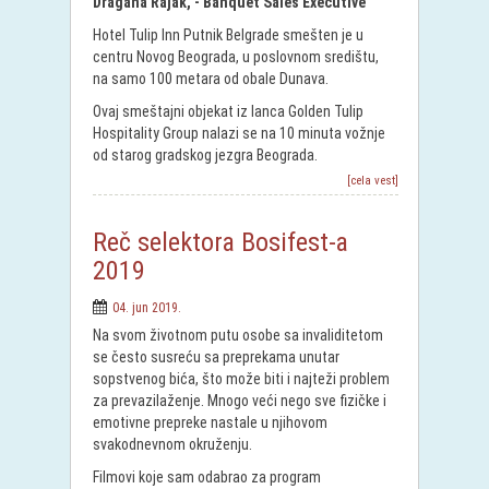
Dragana Rajak, - Banquet Sales Executive
Hotel Tulip Inn Putnik Belgrade smešten je u
centru Novog Beograda, u poslovnom središtu,
na samo 100 metara od obale Dunava.
Ovaj smeštajni objekat iz lanca Golden Tulip
Hospitality Group nalazi se na 10 minuta vožnje
od starog gradskog jezgra Beograda.
[cela vest]
Reč selektora Bosifest-a
2019
04. jun 2019.
Na svom životnom putu osobe sa invaliditetom
se često susreću sa preprekama unutar
sopstvenog bića, što može biti i najteži problem
za prevazilaženje. Mnogo veći nego sve fizičke i
emotivne prepreke nastale u njihovom
svakodnevnom okruženju.
Filmovi koje sam odabrao za program