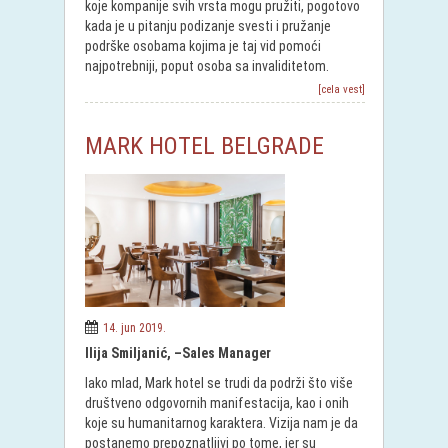
koje kompanije svih vrsta mogu pružiti, pogotovo
kada je u pitanju podizanje svesti i pružanje
podrške osobama kojima je taj vid pomoći
najpotrebniji, poput osoba sa invaliditetom.
[cela vest]
MARK HOTEL BELGRADE
14. jun 2019.
Ilija Smiljanić, –Sales Manager
Iako mlad, Mark hotel se trudi da podrži što više
društveno odgovornih manifestacija, kao i onih
koje su humanitarnog karaktera. Vizija nam je da
postanemo prepoznatljivi po tome, jer su