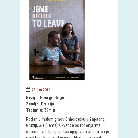
28. jun 2019.
Režija: George Gogua
Zemlja: Gruzija
Trajanje: 39min
Rođen u malom gradu Chhorotsku u Zapadnoj
Gruziji, Gia (Jeme) Kikvadze od rođenja ima
oštećen vid. Ipak, uprkos njegovom stanju, on je
uvek bio aktivan i devedesetih godina je čak