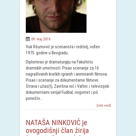
09. maj 2019.
Vuk Ršumović je scenarista i reditelj, rođen
1975. godine u Beogradu.
Diplomirao je dramaturgiju na Fakultetu
dramskih umetnosti. Pisao scenarije za 16
nagrađivanih kratkih igranih i animiranih filmova.
Pisao i scenarije za dokumentarne filmove
Strava i užas(t), Završna reč i Valter; i televizijski
dokumentarni serijal Fudbal, nogomet i još
ponešto...
[cela vest]
NATAŠA NINKOVIĆ je
ovogodišnji član žirija