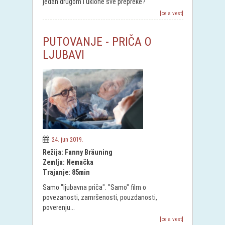
jedan drugom i uklone sve prepreke?
[cela vest]
PUTOVANJE - PRIČA O
LJUBAVI
24. jun 2019.
Režija: Fanny Bräuning
Zemlja: Nemačka
Trajanje: 85min
Samo "ljubavna priča". "Samo" film o
povezanosti, zamršenosti, pouzdanosti,
poverenju...
[cela vest]