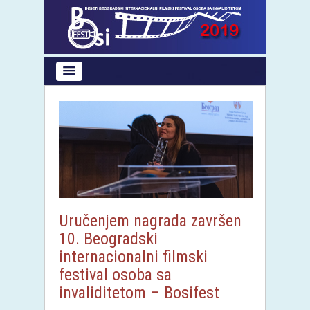
Uručenjem nagrada završen
10. Beogradski
internacionalni filmski
festival osoba sa
invaliditetom – Bosifest