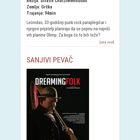
Režija: Stratis Chatzielenoudas
Zemlja: Grčka
Trajanje: 94min
Leonidas, 33-godišnji punk rock paraplegičar i
njegovi prijatelji planiraju da se popnu na najviši
vrh planine Olimp. Za koga će to biti teže?
[cela vest]
SANJIVI PEVAČ