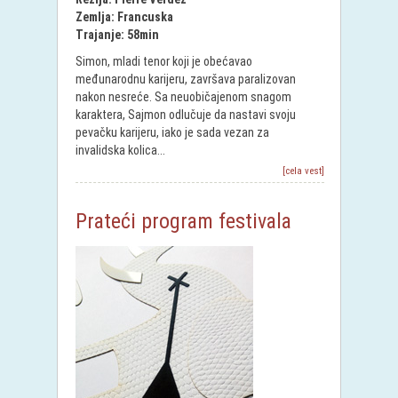
Zemlja: Francuska
Trajanje: 58min
Simon, mladi tenor koji je obećavao
međunarodnu karijeru, završava paralizovan
nakon nesreće. Sa neuobičajenom snagom
karaktera, Sajmon odlučuje da nastavi svoju
pevačku karijeru, iako je sada vezan za
invalidska kolica...
[cela vest]
Prateći program festivala