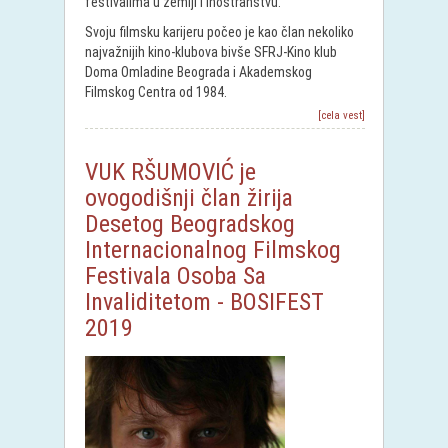
festivalima u zemlji i inostranstvu.
Svoju filmsku karijeru počeo je kao član nekoliko
najvažnijih kino-klubova bivše SFRJ-Kino klub
Doma Omladine Beograda i Akademskog
Filmskog Centra od 1984.
[cela vest]
VUK RŠUMOVIĆ je
ovogodišnji član žirija
Desetog Beogradskog
Internacionalnog Filmskog
Festivala Osoba Sa
Invaliditetom - BOSIFEST
2019