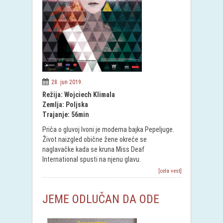
28. jun 2019.
Režija: Wojciech Klimala
Zemlja: Poljska
Trajanje: 56min
Priča o gluvoj Ivoni je moderna bajka Pepeljuge.
Život naizgled obične žene okreće se
naglavačke kada se kruna Miss Deaf
International spusti na njenu glavu.
[cela vest]
JEME ODLUČAN DA ODE