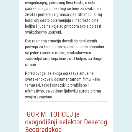
ovogodišnjeg, jubilarnog Bosi Festa, u sebi
sadrže snagu junaka koji se bore za svaki dan
života i pomeranje granica vlasitith moći. U toj
borbi oni često oplemenjuju ili naprosto čine
boljim i ljude na koje su prirodom svoje bolesti
svakodnevno upućeni.
Ova razmena emocija dovodi do neslućenih
podviga za koje nismo ni znali da smo sposobni
sa jedne i sreće u malim, svakodnevnim
zadovoljstvima koja čine život boljim, sa druge
strane.
Pored ovoga, selekcija odražava aktuelne
svetske tokove u dokumentarnom filmu, kako
tematski, tako i estetski, promišljeno i
afirmativno, sa velikom ljubavlju autora prema
svojim junacima.
IGOR M. TOHOLJ je
ovogodišnji selektor Desetog
Beogradskog