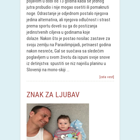
pojavom u dobi od 13 godina kada se jednog
jutra probudio i nije mogao osetiti ili pomaknuti
noge. Odrastanje je odjednom postalo njegova
jedina alternativa, ali njegova odlučnost i strast
prema sportu doveli su ga do postizanja
jedinstvenih ciljeva u godinama koje
dolaze. Nakon što je postao nosilac zastave za
svoju zemlju na Paraolimpijadi, petnaest godina
nakon nesreće, Gal se suočava sa sledećim
poglavljem u svom životu da ispuni svoje snove
iz detinjstva: spustiti se niz najvišu planinu u
Sloveniji na mono-skiji ...
[cela vest]
ZNAK ZA LJUBAV