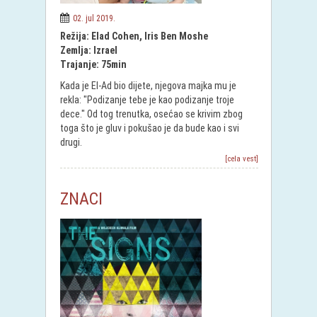
02. jul 2019.
Režija: Elad Cohen, Iris Ben Moshe
Zemlja: Izrael
Trajanje: 75min
Kada je El-Ad bio dijete, njegova majka mu je
rekla: "Podizanje tebe je kao podizanje troje
dece." Od tog trenutka, osećao se krivim zbog
toga što je gluv i pokušao je da bude kao i svi
drugi.
[cela vest]
ZNACI