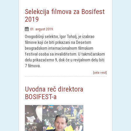
Selekcija filmova za Bosifest
2019
01. avgust 2019.
Ovogodišnji selektor, Igor Toholj, je izabrao
filmove koji će biti prikazani na Desetom
beogradskom internacionalnom filmskom
festival osoba sa invaliditetom. U takmičarskom
delu prikazaćemo 9, dok će u revijalnom delu biti
7 filmova.
[cela vest]
Uvodna reč direktora
BOSIFEST-a